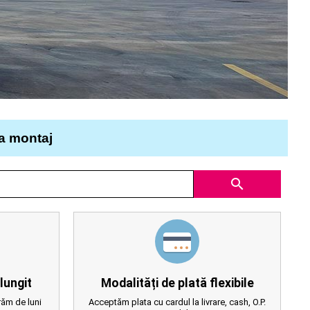
la montaj
search
lungit
Modalități de plată flexibile
ăm de luni
Acceptăm plata cu cardul la livrare, cash, O.P.