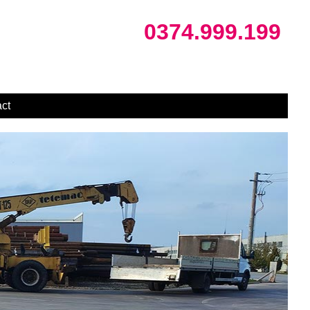
0374.999.199
ct