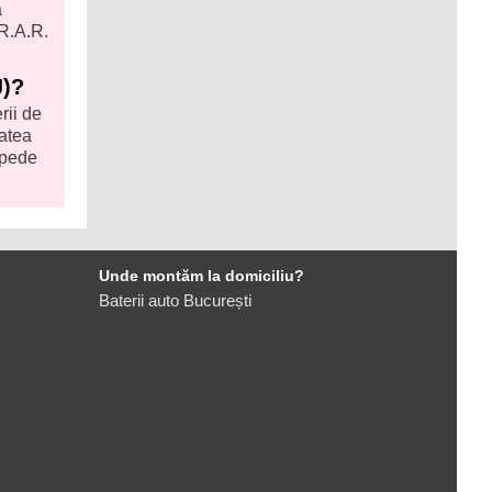
a
 R.A.R.
J)?
rii de
atea
epede
Unde montăm la domiciliu?
Baterii auto București