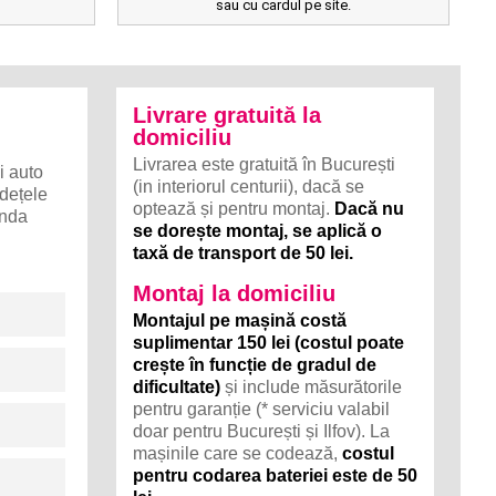
sau cu cardul pe site.
Livrare gratuită la
domiciliu
Livrarea este gratuită în București
i auto
(in interiorul centurii), dacă se
udețele
optează și pentru montaj.
Dacă nu
anda
se dorește montaj, se aplică o
taxă de transport de 50 lei.
Montaj la domiciliu
Montajul pe mașină costă
suplimentar 150 lei (costul poate
crește în funcție de gradul de
dificultate)
și include măsurătorile
pentru garanție (* serviciu valabil
doar pentru București și Ilfov). La
mașinile care se codează,
costul
pentru codarea bateriei este de 50