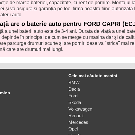
uncție de marca bateriei, capacitate, curent de pornire. Montajul l
ei și vă asigură și garanția pe loc, firma noastră fiind autorizată
aterii auto.
iață are o baterie auto pentru FORD CAPRI (EC
ă a unei baterii auto este de 3-4 ani. Durata de viață a unei bate
pinde în principal de cum se merge cu mașina dar și de calit
are parcurge drumuri scurte și are porniri dese va "strica" mai r
nă care are drumuri mai lungi.
Cele mai căutate mașini
BMW
Dacia
amion
Ford
Skoda
Volkswagen
Renault
Mercedes
Opel