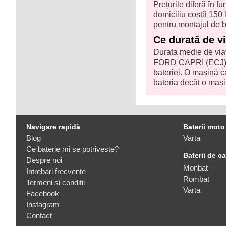
Prețurile diferă în f
domiciliu costă 150 l
pentru montajul de b
Ce durată de v
Durata medie de viaț
FORD CAPRI (ECJ) de
bateriei. O mașină c
bateria decât o mași
Navigare rapidă
Baterii moto
Blog
Varta
Ce baterie mi se potriveste?
Baterii de c
Despre noi
Monbat
Intrebari frecvente
Rombat
Termeni si conditii
Varta
Facebook
Instagram
Contact