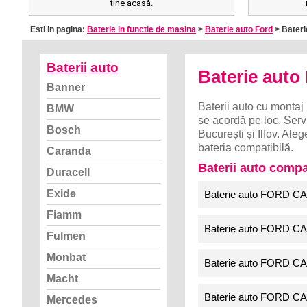
tine acasă.
Esti in pagina:
Baterie in functie de masina
>
Baterie auto Ford
> Bateri
Baterii auto
Baterie aut
Banner
Baterii auto cu montaj 
BMW
se acordă pe loc. Servi
Bosch
București și Ilfov. A
bateria compatibilă.
Caranda
Baterii auto comp
Duracell
Exide
Baterie auto FORD CA
Fiamm
Baterie auto FORD CA
Fulmen
Monbat
Baterie auto FORD CA
Macht
Baterie auto FORD CA
Mercedes