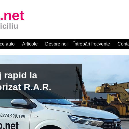
.net
iciliu
ce auto
Articole
Despre noi
Întrebări frecvente
Conta
apid la
zat R.A.R.