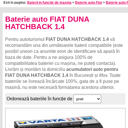
Esti in pagina:
Baterii in functie de masina
>
Baterie auto Fiat
>
Baterie auto 
Baterie auto FIAT DUNA
HATCHBACK 1.4
Pentru autoturismul
FIAT DUNA HATCHBACK 1.4
vă
recomandăm una din următoarele baterii compatibile (este
posibil uneori ca anumite erori de identificare să apară în
baza de date. Pentru a ne asigura 100% de
compatibilitatea bateriei cu mașina, ne puteți contacta).
Livrăm și montăm la domiciliu
acumulatori auto pentru
FIAT DUNA HATCHBACK 1.4
în București și Ilfov. Toate
bateriile se livrează încărcate 100%, gata de a fi puse pe
mașină, nu este necesară formatarea acestora ulterior.
Ordonează bateriile în funcție de