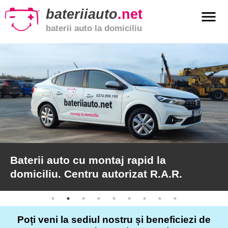
bateriiauto
.net
menu
baterii auto la domiciliu
xpand_more
Baterii
auto
xpand_more
Baterii
moto
xpand_more
Baterii
de
camion
Baterii auto cu montaj rapid la
domiciliu. Centru autorizat R.A.R.
Service
auto
Poți veni la sediul nostru și beneficiezi de
Articole