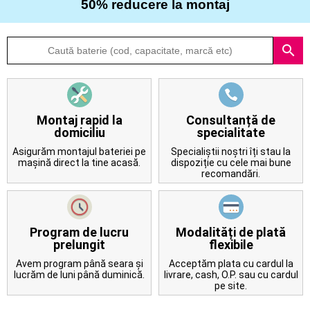
50% reducere la montaj
Despre
search
noi
Întrebări
frecvente
Montaj rapid la
Consultanță de
domiciliu
specialitate
Contact
Asigurăm montajul bateriei pe
Specialiștii noștri îți stau la
mașină direct la tine acasă.
dispoziție cu cele mai bune
recomandări.
Program de lucru
Modalități de plată
prelungit
flexibile
Avem program până seara și
Acceptăm plata cu cardul la
lucrăm de luni până duminică.
livrare, cash, O.P. sau cu cardul
pe site.