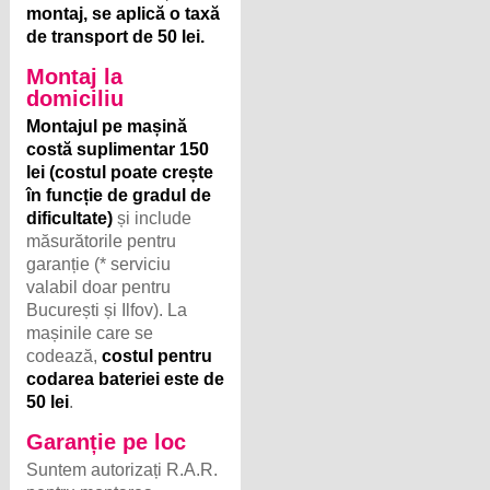
montaj, se aplică o taxă
de transport de 50 lei.
Montaj la
domiciliu
Montajul pe mașină
costă suplimentar 150
lei (costul poate crește
în funcție de gradul de
dificultate)
și include
măsurătorile pentru
garanție (* serviciu
valabil doar pentru
București și Ilfov). La
mașinile care se
codează,
costul pentru
codarea bateriei este de
50 lei
.
Garanție pe loc
Suntem autorizați R.A.R.