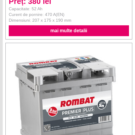
Preț: 380 lei
Capacitate: 52 Ah
Curent de pornire: 470 A(EN)
Dimensiuni: 207 x 175 x 190 mm
mai multe detalii