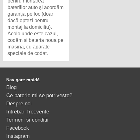
pentru montarea
bateriilor auto și acordăm
garanția pe loc (doar
dacă optezi pentru
montaj la domiciliu).
Acolo unde este cazul,
codăm și bateria noua pe
mașină, cu aparate
speciale de codat.
Navigare rapidă
Blog
Ce baterie mi se potriveste?
Despre noi
Intrebari frecvente
Termeni si conditii
Facebook
Instagram