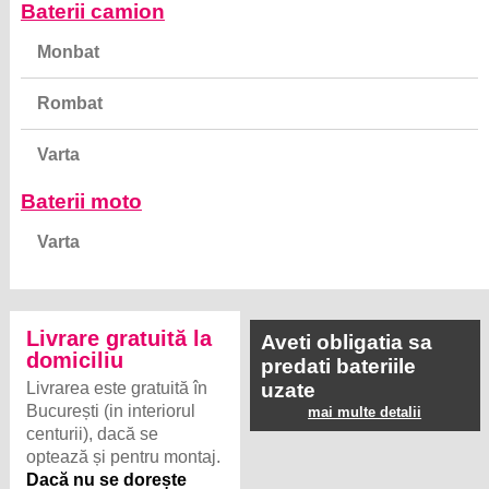
Baterii camion
Monbat
Rombat
Varta
Baterii moto
Varta
Livrare gratuită la
Aveti obligatia sa
domiciliu
predati bateriile
Livrarea este gratuită în
uzate
București (in interiorul
mai multe detalii
centurii), dacă se
optează și pentru montaj.
Dacă nu se dorește