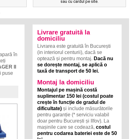
sau cu cardul pe site.
D
Livrare gratuită la
domiciliu
Livrarea este gratuită în București
(in interiorul centurii), dacă se
 apară în
optează și pentru montaj.
Dacă nu
eți
se dorește montaj, se aplică o
AGER II
taxă de transport de 50 lei.
fi puse
Montaj la domiciliu
Montajul pe mașină costă
suplimentar 150 lei (costul poate
crește în funcție de gradul de
dificultate)
și include măsurătorile
pentru garanție (* serviciu valabil
doar pentru București și Ilfov). La
mașinile care se codează,
costul
pentru codarea bateriei este de 50