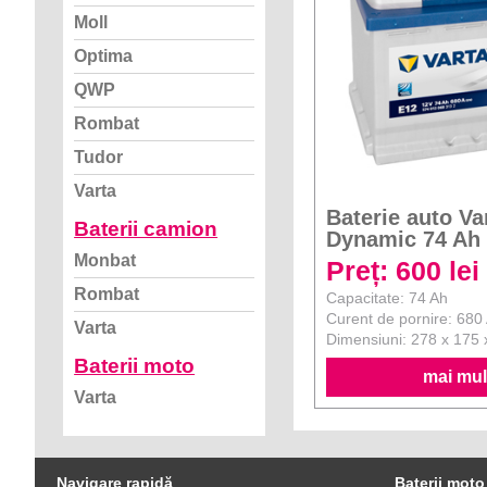
Moll
Optima
QWP
Rombat
Tudor
Varta
Baterie auto Va
Baterii camion
Dynamic 74 Ah
Monbat
Preț: 600 lei
Rombat
Capacitate: 74 Ah
Curent de pornire: 680
Varta
Dimensiuni: 278 x 175
Baterii moto
mai mult
Varta
Navigare rapidă
Baterii moto