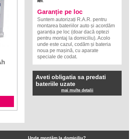
lei
.
Garanție pe loc
Suntem autorizați R.A.R. pentru
montarea bateriilor auto și acordăm
garanția pe loc (doar dacă optezi
pentru montaj la domiciliu). Acolo
unde este cazul, codăm și bateria
noua pe mașină, cu aparate
speciale de codat.
Ah
Aveti obligatia sa predati
bateriile uzate
mai multe detalii
Unde montăm la domiciliu?