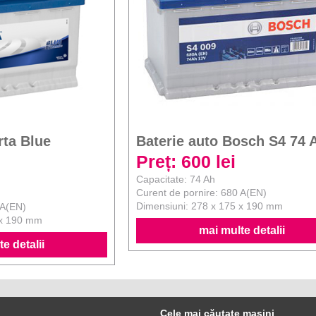
rta Blue
Baterie auto Bosch S4 74 
Preț: 600 lei
Capacitate: 74 Ah
Curent de pornire: 680 A(EN)
Dimensiuni: 278 x 175 x 190 mm
 A(EN)
 x 190 mm
mai multe detalii
e detalii
Cele mai căutate mașini