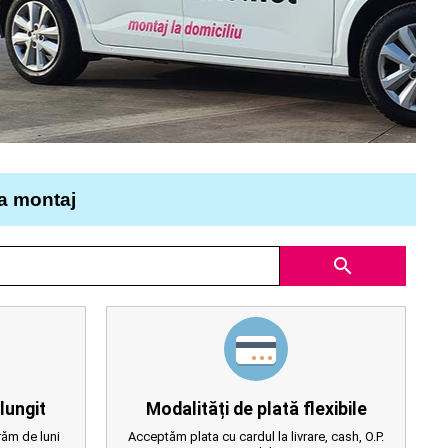
la montaj
search
lungit
Modalități de plată flexibile
ăm de luni
Acceptăm plata cu cardul la livrare, cash, O.P.