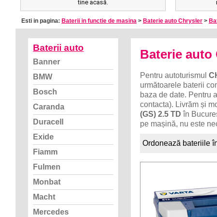
tine acasă.
Esti in pagina:
Baterii in functie de masina
>
Baterie auto Chrysler
>
Bat
Baterii auto
Baterie aut
Banner
Pentru autoturismul
C
BMW
următoarele baterii com
Bosch
baza de date. Pentru a
contacta). Livrăm și m
Caranda
(GS) 2.5 TD
în Bucureș
Duracell
pe mașină, nu este nec
Exide
Ordonează bateriile î
Fiamm
Fulmen
Monbat
Macht
Mercedes