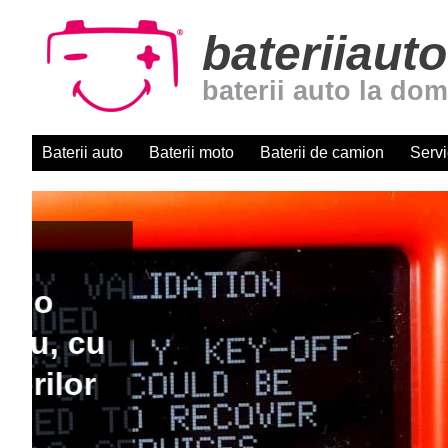
bateriiauto
baterii auto la dom
Baterii auto
Baterii moto
Baterii de camion
Servi
Baterii auto cu montaj r
domiciliu. Centru autori