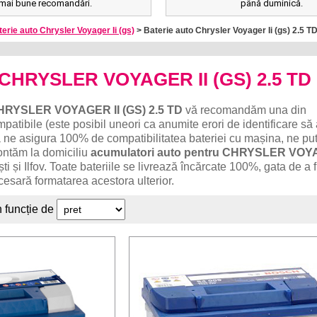
mai bune recomandări.
până duminică.
erie auto Chrysler Voyager Ii (gs)
> Baterie auto Chrysler Voyager Ii (gs) 2.5 T
o CHRYSLER VOYAGER II (GS) 2.5 TD
HRYSLER VOYAGER II (GS) 2.5 TD
vă recomandăm una din
patibile (este posibil uneori ca anumite erori de identificare să
 ne asigura 100% de compatibilitatea bateriei cu mașina, ne put
ontăm la domiciliu
acumulatori auto pentru CHRYSLER VOY
ti și Ilfov. Toate bateriile se livrează încărcate 100%, gata de a 
esară formatarea acestora ulterior.
n funcție de