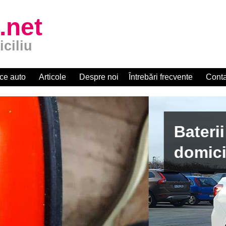
.net
iciliu
ce auto
Articole
Despre noi
Întrebări frecvente
Conta
apid la
zat R.A.R.