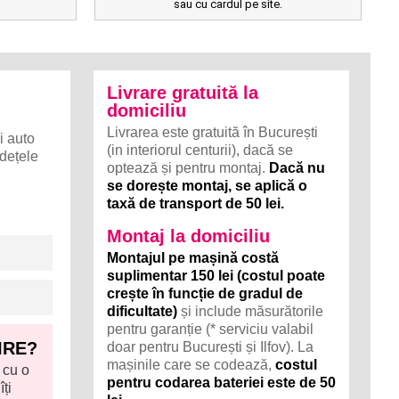
sau cu cardul pe site.
Livrare gratuită la
domiciliu
Livrarea este gratuită în București
i auto
(in interiorul centurii), dacă se
udețele
optează și pentru montaj.
Dacă nu
se dorește montaj, se aplică o
taxă de transport de 50 lei.
Montaj la domiciliu
Montajul pe mașină costă
suplimentar 150 lei (costul poate
crește în funcție de gradul de
dificultate)
și include măsurătorile
pentru garanție (* serviciu valabil
IRE?
doar pentru București și Ilfov). La
mașinile care se codează,
costul
 cu o
pentru codarea bateriei este de 50
ți