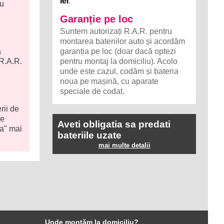
lei
.
ru
Garanție pe loc
Suntem autorizați R.A.R. pentru
montarea bateriilor auto și acordăm
a
garanția pe loc (doar dacă optezi
 R.A.R.
pentru montaj la domiciliu). Acolo
unde este cazul, codăm și bateria
noua pe mașină, cu aparate
speciale de codat.
rii de
de
Aveti obligatia sa predati
ca" mai
bateriile uzate
mai multe detalii
Unde montăm la domiciliu?