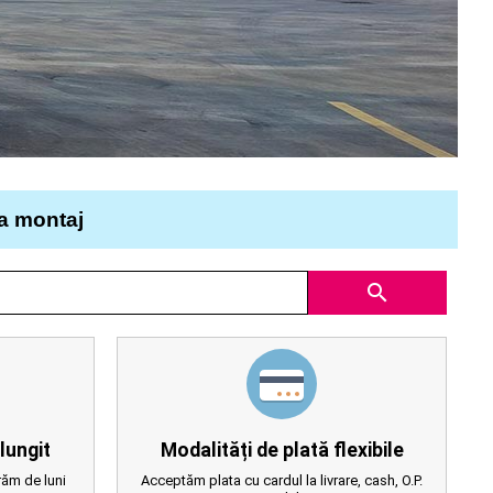
la montaj
search
lungit
Modalități de plată flexibile
ăm de luni
Acceptăm plata cu cardul la livrare, cash, O.P.