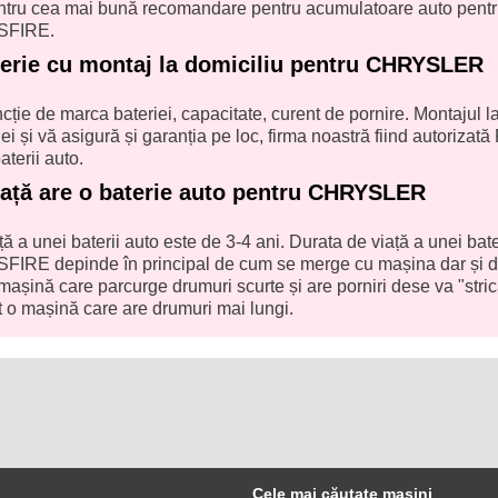
pentru cea mai bună recomandare pentru acumulatoare auto pent
FIRE.
terie cu montaj la domiciliu pentru CHRYSLER
uncție de marca bateriei, capacitate, curent de pornire. Montajul l
ei și vă asigură și garanția pe loc, firma noastră fiind autorizată
aterii auto.
iață are o baterie auto pentru CHRYSLER
ă a unei baterii auto este de 3-4 ani. Durata de viață a unei bate
E depinde în principal de cum se merge cu mașina dar și 
 mașină care parcurge drumuri scurte și are porniri dese va "stri
 o mașină care are drumuri mai lungi.
Cele mai căutate mașini