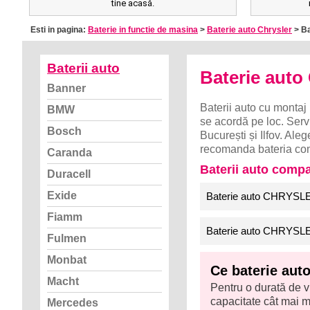
tine acasă.
Esti in pagina:
Baterie in functie de masina
>
Baterie auto Chrysler
> Ba
Baterii auto
Baterie au
Banner
Baterii auto cu montaj 
BMW
se acordă pe loc. Servi
Bosch
București și Ilfov. 
recomanda bateria com
Caranda
Baterii auto com
Duracell
Exide
Baterie auto CHRYSL
Fiamm
Baterie auto CHRYSL
Fulmen
Monbat
Ce baterie au
Macht
Pentru o durată de v
capacitate cât mai ma
Mercedes