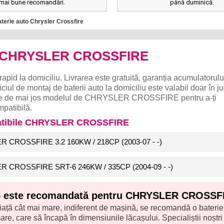
mai bune recomandări.
până duminică.
terie auto Chrysler Crossfire
to CHRYSLER CROSSFIRE
rapid la domiciliu. Livrarea este gratuită, garanția acumulatorulu
ciul de montaj de baterii auto la domiciliu este valabil doar în j
Alege de mai jos modelul de CHRYSLER CROSSFIRE pentru a-ți
patibilă.
patibile CHRYSLER CROSSFIRE
ER CROSSFIRE 3.2 160KW / 218CP (2003-07 - -)
ER CROSSFIRE SRT-6 246KW / 335CP (2004-09 - -)
to este recomandată pentru CHRYSLER CROSSF
iață cât mai mare, indiferent de mașină, se recomandă o baterie
re, care să încapă în dimensiunile lăcașului. Specialiștii noștri î