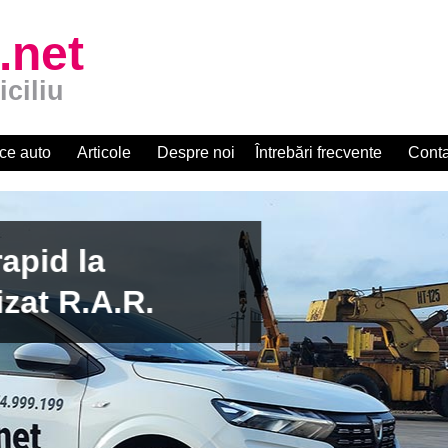
.net
iciliu
ce auto
Articole
Despre noi
Întrebări frecvente
Conta
apid la
zat R.A.R.