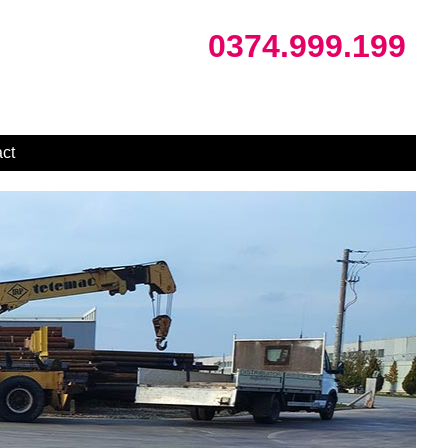
0374.999.199
ct