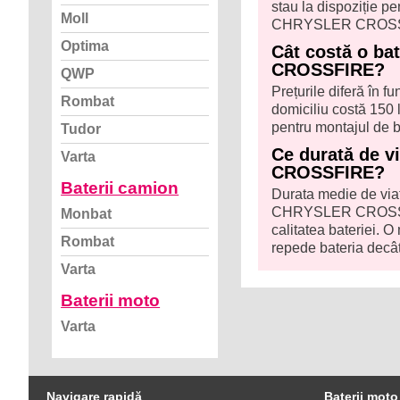
stau la dispoziție 
Moll
CHRYSLER CROSS
Optima
Cât costă o ba
CROSSFIRE?
QWP
Prețurile diferă în f
Rombat
domiciliu costă 150 l
pentru montajul de b
Tudor
Ce durată de v
Varta
CROSSFIRE?
Baterii camion
Durata medie de viaț
CHRYSLER CROSSFIR
Monbat
calitatea bateriei. O
Rombat
repede bateria decât
Varta
Baterii moto
Varta
Navigare rapidă
Baterii moto