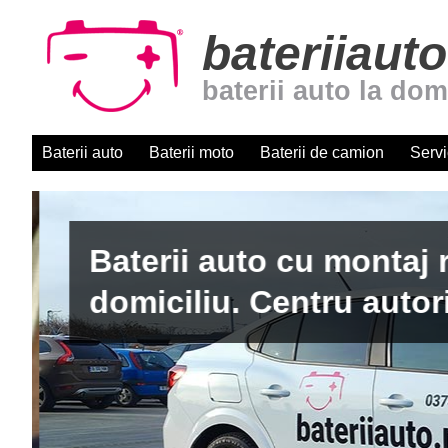
bateriiauto
baterii auto la dom
Baterii auto
Baterii moto
Baterii de camion
Servi
Baterii auto cu montaj r
domiciliu. Centru autori