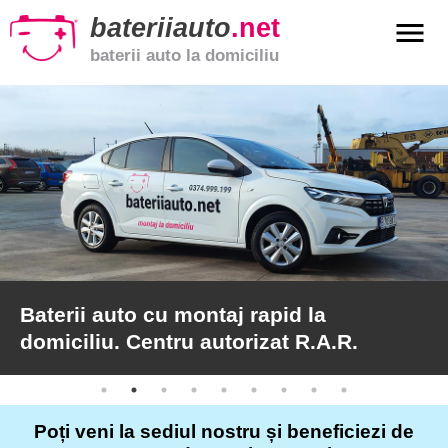
bateriiauto
.net
menu
baterii auto la domiciliu
xpand_more
Baterii
auto
xpand_more
Baterii
moto
xpand_more
Baterii
de
camion
Baterii auto cu montaj rapid la
domiciliu. Centru autorizat R.A.R.
Service
auto
Poți veni la sediul nostru și beneficiezi de
Articole