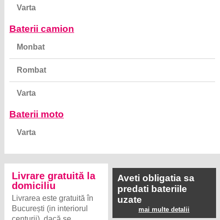
Varta
Baterii camion
Monbat
Rombat
Varta
Baterii moto
Varta
Livrare gratuită la
Aveti obligatia sa
domiciliu
predati bateriile
Livrarea este gratuită în
uzate
București (in interiorul
mai multe detalii
centurii), dacă se