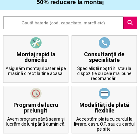
50% reducere la montaj
Despre
search
noi
Întrebări
frecvente
Montaj rapid la
Consultanță de
domiciliu
specialitate
Contact
Asigurăm montajul bateriei pe
Specialiștii noștri îți stau la
mașină direct la tine acasă.
dispoziție cu cele mai bune
recomandări.
Program de lucru
Modalități de plată
prelungit
flexibile
Avem program până seara și
Acceptăm plata cu cardul la
lucrăm de luni până duminică.
livrare, cash, O.P. sau cu cardul
pe site.