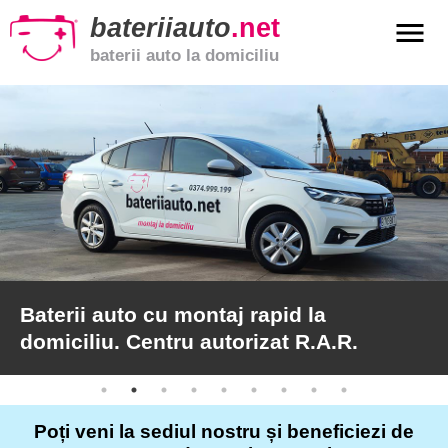
bateriiauto
.net
menu
baterii auto la domiciliu
xpand_more
Baterii
auto
xpand_more
Baterii
moto
xpand_more
Baterii
de
camion
Baterii auto cu montaj rapid la
domiciliu. Centru autorizat R.A.R.
Service
auto
Poți veni la sediul nostru și beneficiezi de
Articole