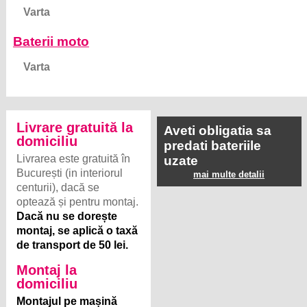
Varta
Baterii moto
Varta
Livrare gratuită la
Aveti obligatia sa
domiciliu
predati bateriile
Livrarea este gratuită în
uzate
București (in interiorul
mai multe detalii
centurii), dacă se
optează și pentru montaj.
Dacă nu se dorește
montaj, se aplică o taxă
de transport de 50 lei.
Montaj la
domiciliu
Montajul pe mașină