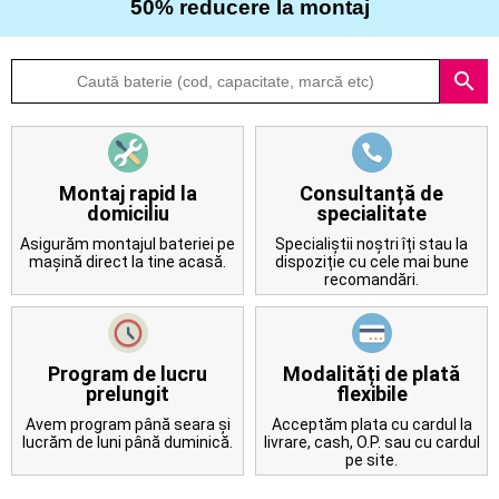
50% reducere la montaj
Despre
search
noi
Întrebări
frecvente
Montaj rapid la
Consultanță de
domiciliu
specialitate
Contact
Asigurăm montajul bateriei pe
Specialiștii noștri îți stau la
mașină direct la tine acasă.
dispoziție cu cele mai bune
recomandări.
Program de lucru
Modalități de plată
prelungit
flexibile
Avem program până seara și
Acceptăm plata cu cardul la
lucrăm de luni până duminică.
livrare, cash, O.P. sau cu cardul
pe site.