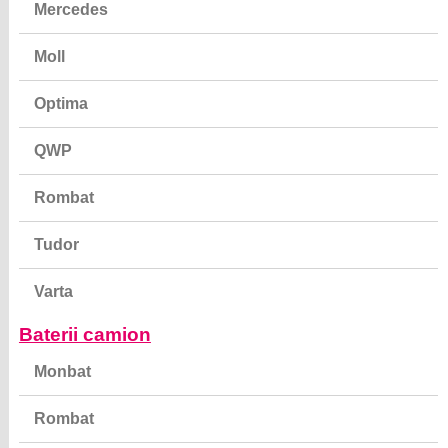
Mercedes
Moll
Optima
QWP
Rombat
Tudor
Varta
Baterii camion
Monbat
Rombat