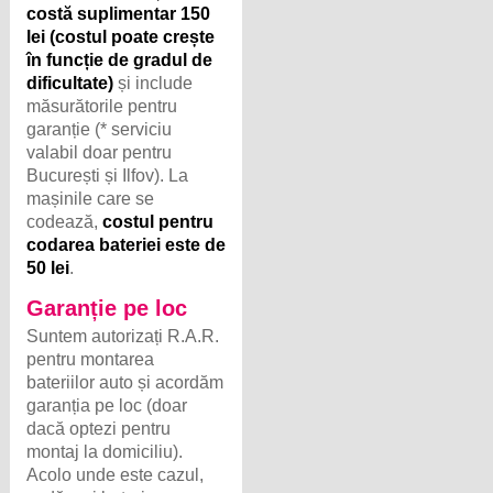
costă suplimentar 150
lei (costul poate crește
în funcție de gradul de
dificultate)
și include
măsurătorile pentru
garanție (* serviciu
valabil doar pentru
București și Ilfov). La
mașinile care se
codează,
costul pentru
codarea bateriei este de
50 lei
.
Garanție pe loc
Suntem autorizați R.A.R.
pentru montarea
bateriilor auto și acordăm
garanția pe loc (doar
dacă optezi pentru
montaj la domiciliu).
Acolo unde este cazul,