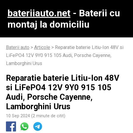
bateriiauto.net
- Baterii cu
montaj la domiciliu
Baterii auto
>
Articole
>
Reparatie baterie Litiu-Ion 48V si
LiFePO4 12V 9Y0 915 105 Audi, Porsche Cayenne,
Lamborghini Urus
Reparatie baterie Litiu-Ion 48V
si LiFePO4 12V 9Y0 915 105
Audi, Porsche Cayenne,
Lamborghini Urus
10 Sep 2024 (2 minute de citit)